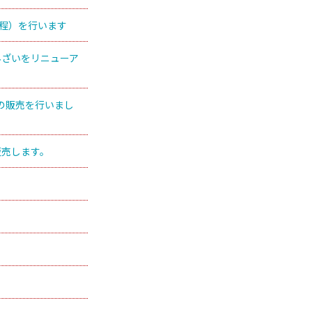
工程）を行います
んざいをリニューア
」の販売を行いまし
販売します。