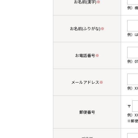
お名前(漢字)
※
例）
お名前(ふりがな)
※
例）
お電話番号
※
例）07
メールアドレス
※
例）XX
〒
郵便番号
例）XX
※郵