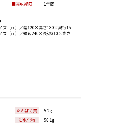
■賞味期限
1年間
せ
ズ（㎜）／幅120×高さ180×奥行15
イズ（㎜）／短辺240×長辺310×高さ
たんぱく質
5.2g
炭水化物
58.1g