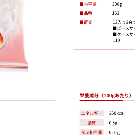
■内容量
300g
■品番
163
■荷姿
12入り2合
■ピースサイ
■ケースサ
110
栄養成分（100gあたり）
エネルギー
250kcal
脂質
0.5g
食塩相当量
0.01g