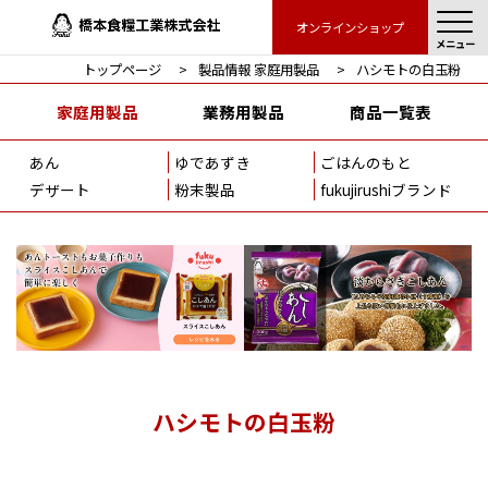
オンラインショップ
メニュー
トップページ
製品情報 家庭用製品
ハシモトの白玉粉
家庭用製品
業務用製品
商品一覧表
あん
ゆであずき
ごはんのもと
デザート
粉末製品
fukujirushiブランド
ハシモトの白玉粉