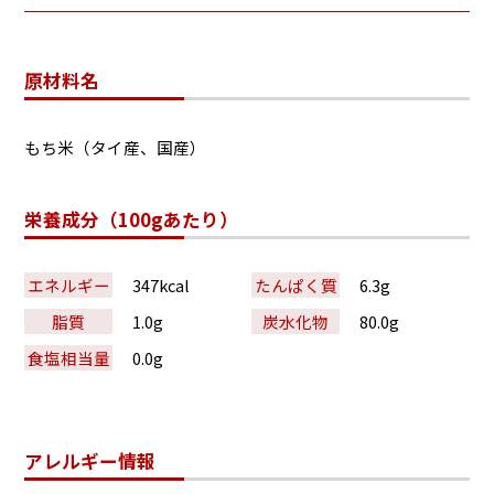
原材料名
もち米（タイ産、国産）
栄養成分（100gあたり）
エネルギー
347kcal
たんぱく質
6.3g
脂質
1.0g
炭水化物
80.0g
食塩相当量
0.0g
アレルギー情報