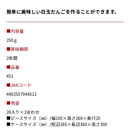
簡単に美味しい白玉だんごを作ることができます。
■内容量
250ｇ
■賞味期限
2年間
■品番
451
■JANコード
4902557044512
■荷姿
20入り×2合わせ
■ピースサイズ（㎜）/幅105×高さ260×奥行25
■ケースサイズ（㎜）/短辺265×長辺360×高さ300