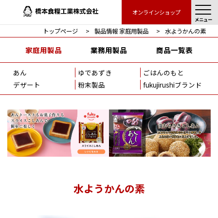
オンラインショップ
メニュー
トップページ
製品情報 家庭用製品
水ようかんの素
家庭用製品
業務用製品
商品一覧表
あん
ゆであずき
ごはんのもと
デザート
粉末製品
fukujirushiブランド
水ようかんの素