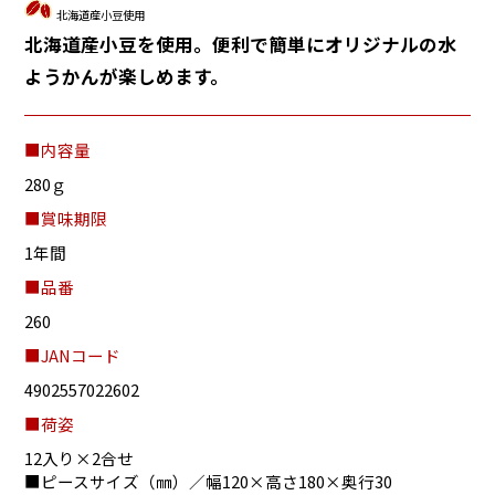
北海道産小豆使用
北海道産小豆を使用。便利で簡単にオリジナルの水
ようかんが楽しめます。
■内容量
280ｇ
■賞味期限
1年間
■品番
260
■JANコード
4902557022602
■荷姿
12入り×2合せ
■ピースサイズ（㎜）／幅120×高さ180×奥行30