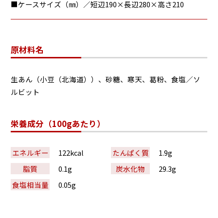
■ケースサイズ（㎜）／短辺190×長辺280×高さ210
原材料名
生あん（小豆（北海道））、砂糖、寒天、葛粉、食塩／ソ
ルビット
栄養成分（100gあたり）
エネルギー
122kcal
たんぱく質
1.9g
脂質
0.1g
炭水化物
29.3g
食塩相当量
0.05g