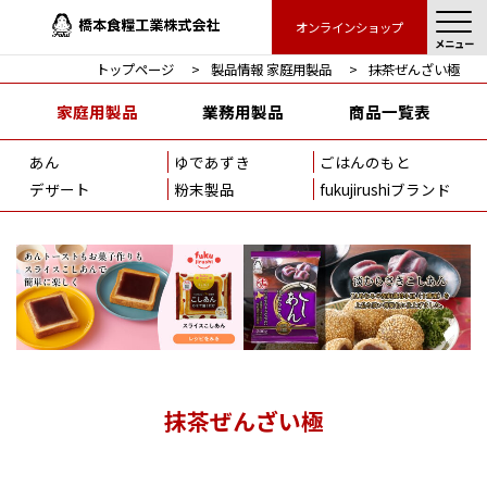
オンラインショップ
メニュー
トップページ
製品情報 家庭用製品
抹茶ぜんざい極
家庭用製品
業務用製品
商品一覧表
あん
ゆであずき
ごはんのもと
デザート
粉末製品
fukujirushiブランド
抹茶ぜんざい極