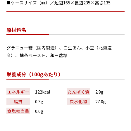
■ケースサイズ（㎜）／短辺165×長辺235×高さ135
原材料名
グラニュー糖（国内製造）、白生あん、小豆（北海道
産）、抹茶ペースト、和三盆糖
栄養成分（100gあたり）
エネルギー
122kcal
たんぱく質
2.9g
脂質
0.3g
炭水化物
27.0g
食塩相当量
0.0g