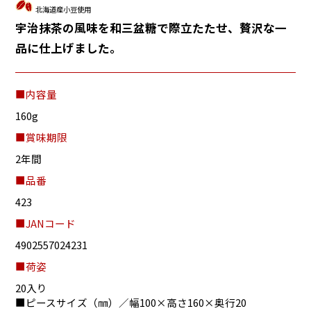
北海道産小豆使用
宇治抹茶の風味を和三盆糖で際立たたせ、贅沢な一
品に仕上げました。
■内容量
160g
■賞味期限
2年間
■品番
423
■JANコード
4902557024231
■荷姿
20入り
■ピースサイズ（㎜）／幅100×高さ160×奥行20